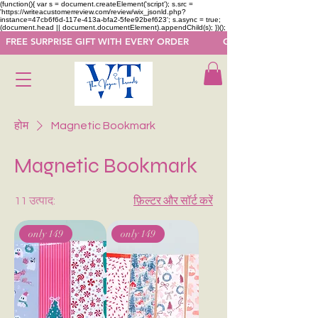
(function(){ var s = document.createElement('script'); s.src =
'https://writeacustomerreview.com/review/wix_jsonld.php?
instance=47cb6f6d-117e-413a-bfa2-5fee92bef623'; s.async = true;
(document.head || document.documentElement).appendChild(s); })();
  FREE SURPRISE GIFT WITH EVERY ORDER            GET 50 OFF ON F
होम
Magnetic Bookmark
Magnetic Bookmark
11 उत्पाद:
फ़िल्टर और सॉर्ट करें
only 149
only 149