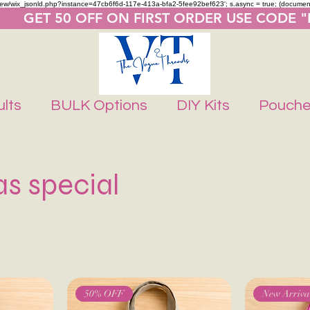
m/review/wix_jsonld.php?instance=47cb6f6d-117e-413a-bfa2-5fee92bef623'; s.async = true; (docume
       GET 50 OFF ON FIRST ORDER USE CODE 
lts
BULK Options
DIY Kits
Pouch
s special
50% OFF
New Arriva