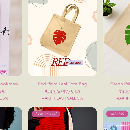
 Bookmark
Red Palm Leaf Tote Bag
Green Pa
मूल्य
नियमित मूल्य
बिक्री मूल्य
नियमि
.00
₹449.00
₹159.00
₹449
E 5%
RAKHI FLASH SALE 5%
RAKHI 
New Arrival
only 149