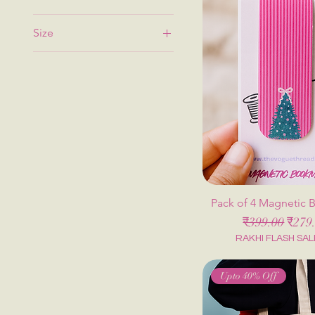
Size
Large 14*16 Inches
Medium 12*14 Inches
Pack of 4 Magnetic
नियमित मूल्य
बिक्री 
₹399.00
₹279
RAKHI FLASH SAL
Upto 40% Off