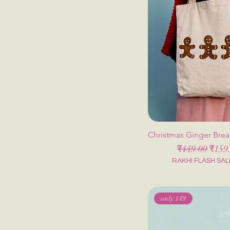
Christmas Ginger Bre
नियमित मूल्य
बिक्री 
₹449.00
₹159
RAKHI FLASH SAL
only 149